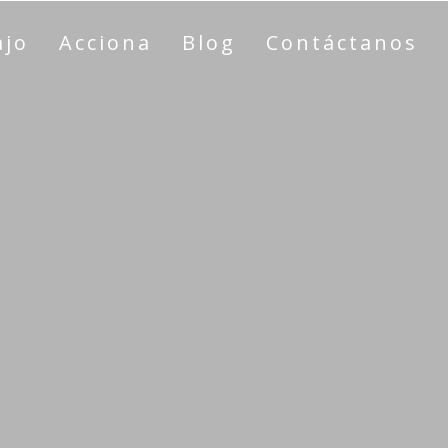
ajo
Acciona
Blog
Contáctanos